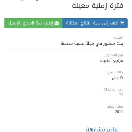
فترة زمنية معينة
اضف إلى سلة النتائج المختارة
إطلب هذا المرجع بالإيميل
القسم:
بحث منشور في مجلة علمية محكمة
نوع المحتوى:
مراجع أجنبيــة
حالة النص:
كامــــل
عدد الصفحات:
11
سنة النشر:
2011
عناصر مشابهة