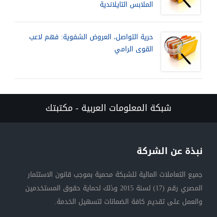
الملابس التايلاندية
حرية التواصل، العروض الشفوية: فهم لاعب
القوى الرامي
شبكة المعلومات العربية - مكتبتك
نبذة عن الشركة
جميع التعاملات المالية للشبكة محمية بموجب قانون الاستثمار
المصري رقم (17) لسنة 2015 وذلك لحماية حقوق المستخدمين
والعمل على تقديم كافة الضمانات لتسهيل الخدمة.