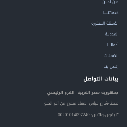
مــن نحــــن
خدماتنــــــا
الأسئلة المتكررة
المدونــة
أعمالنــا
الضمنـات
إتصل بنــا
بيانات التواصل
جمهورية مصر العربية -الفرع الرئيسي
طنطا-شارع عباس العقاد متفرع من أخر الحلو
تليفون-واتس: 00201014097240