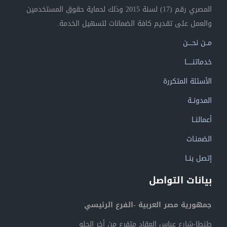
المصري رقم (17) لسنة 2015 وذلك لحماية حقوق المستخدمين
والعمل على تقديم كافة الضمانات لتسهيل الخدمة.
مــن نحــــن
خدماتنــــــا
الأسئلة المتكررة
المدونــة
أعمالنــا
الضمنـات
إتصل بنــا
بيانات التواصل
جمهورية مصر العربية -الفرع الرئيسي
طنطا-شارع عباس العقاد متفرع من أخر الحلو