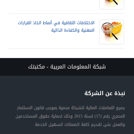
الاختلافات الثقافية في أنماط اتخاذ القرارات
المهنية والكفاءة الذاتية
شبكة المعلومات العربية - مكتبتك
نبذة عن الشركة
جميع التعاملات المالية للشبكة محمية بموجب قانون الاستثمار
المصري رقم (17) لسنة 2015 وذلك لحماية حقوق المستخدمين
والعمل على تقديم كافة الضمانات لتسهيل الخدمة.