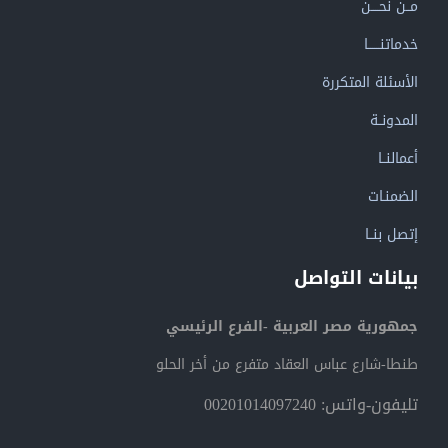
مــن نحــــن
خدماتنــــــا
الأسئلة المتكررة
المدونــة
أعمالنــا
الضمنـات
إتصل بنــا
بيانات التواصل
جمهورية مصر العربية -الفرع الرئيسي
طنطا-شارع عباس العقاد متفرع من أخر الحلو
تليفون-واتس: 00201014097240