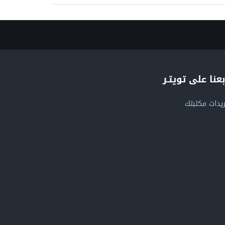
بعنا على تويتـر
يدات مكتبتك