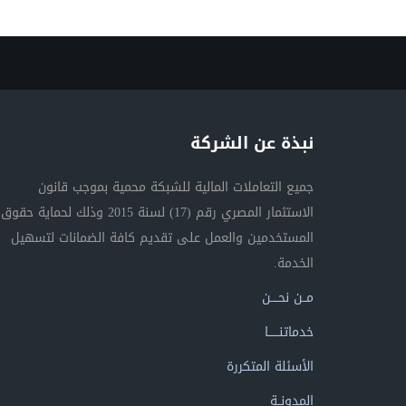
نبذة عن الشركة
جميع التعاملات المالية للشبكة محمية بموجب قانون
الاستثمار المصري رقم (17) لسنة 2015 وذلك لحماية حقوق
المستخدمين والعمل على تقديم كافة الضمانات لتسهيل
الخدمة.
مــن نحــــن
خدماتنــــــا
الأسئلة المتكررة
المدونــة