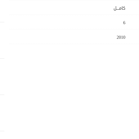
كامــــل
6
2010