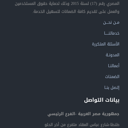
المصري رقم (17) لسنة 2015 وذلك لحماية حقوق المستخدمين
والعمل على تقديم كافة الضمانات لتسهيل الخدمة.
مــن نحــــن
خدماتنــــــا
الأسئلة المتكررة
المدونــة
أعمالنــا
الضمنـات
إتصل بنــا
بيانات التواصل
جمهورية مصر العربية -الفرع الرئيسي
طنطا-شارع عباس العقاد متفرع من أخر الحلو