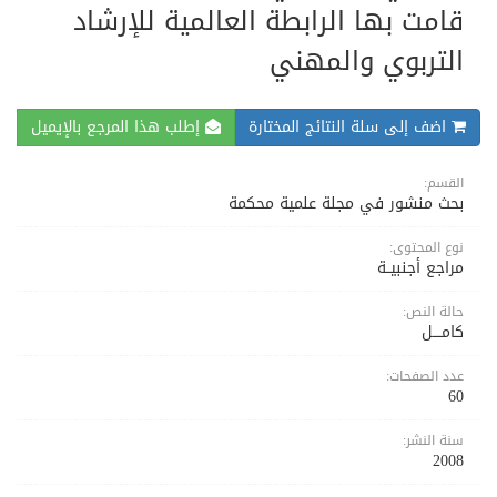
قامت بها الرابطة العالمية للإرشاد
التربوي والمهني
اضف إلى سلة النتائج المختارة
إطلب هذا المرجع بالإيميل
القسم:
بحث منشور في مجلة علمية محكمة
نوع المحتوى:
مراجع أجنبيــة
حالة النص:
كامــــل
عدد الصفحات:
60
سنة النشر:
2008