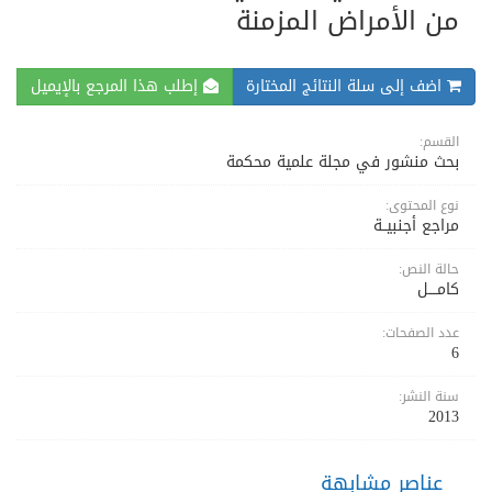
من الأمراض المزمنة
اضف إلى سلة النتائج المختارة
إطلب هذا المرجع بالإيميل
القسم:
بحث منشور في مجلة علمية محكمة
نوع المحتوى:
مراجع أجنبيــة
حالة النص:
كامــــل
عدد الصفحات:
6
سنة النشر:
2013
عناصر مشابهة