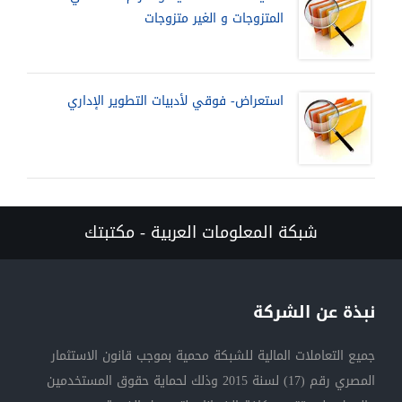
المتزوجات و الغير متزوجات
استعراض- فوقي لأدبيات التطوير الإداري
شبكة المعلومات العربية - مكتبتك
نبذة عن الشركة
جميع التعاملات المالية للشبكة محمية بموجب قانون الاستثمار
المصري رقم (17) لسنة 2015 وذلك لحماية حقوق المستخدمين