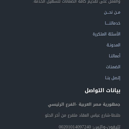
والعمل على تقديم كافة الضمانات لتسهيل الخدمة.
مــن نحــــن
خدماتنــــــا
الأسئلة المتكررة
المدونــة
أعمالنــا
الضمنـات
إتصل بنــا
بيانات التواصل
جمهورية مصر العربية -الفرع الرئيسي
طنطا-شارع عباس العقاد متفرع من أخر الحلو
تليفون-واتس: 00201014097240