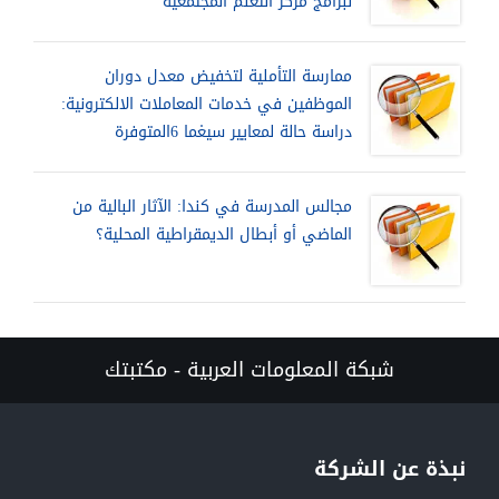
لبرامج مركز التعلم المجتمعية
ممارسة التأملية لتخفيض معدل دوران
الموظفين في خدمات المعاملات الالكترونية:
دراسة حالة لمعايير سيغما 6المتوفرة
مجالس المدرسة في كندا: الآثار البالية من
الماضي أو أبطال الديمقراطية المحلية؟
شبكة المعلومات العربية - مكتبتك
نبذة عن الشركة