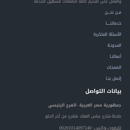
والعمل على تقديم كافة الضمانات لتسهيل الخدمة.
مــن نحــــن
خدماتنــــــا
الأسئلة المتكررة
المدونــة
أعمالنــا
الضمنـات
إتصل بنــا
بيانات التواصل
جمهورية مصر العربية -الفرع الرئيسي
طنطا-شارع عباس العقاد متفرع من أخر الحلو
تليفون-واتس: 00201014097240