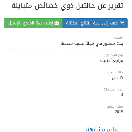
تقرير عن حالتين ذوي خصائص متباينة
اضف إلى سلة النتائج المختارة
إطلب هذا المرجع بالإيميل
القسم:
بحث منشور في مجلة علمية محكمة
نوع المحتوى:
مراجع أجنبيــة
حالة النص:
كامــــل
عدد الصفحات:
4
سنة النشر:
2015
عناصر مشابهة