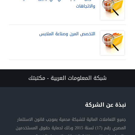
والاتجاهات
التخصص المرن وصناعة الملابس
شبكة المعلومات العربية - مكتبتك
نبذة عن الشركة
جميع التعاملات المالية للشبكة محمية بموجب قانون الاستثمار
المصري رقم (17) لسنة 2015 وذلك لحماية حقوق المستخدمين