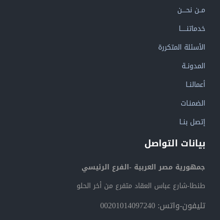
مــن نحــــن
خدماتنــــــا
الأسئلة المتكررة
المدونــة
أعمالنــا
الضمنـات
إتصل بنــا
بيانات التواصل
جمهورية مصر العربية -الفرع الرئيسي
طنطا-شارع عباس العقاد متفرع من أخر الحلو
تليفون-واتس: 00201014097240