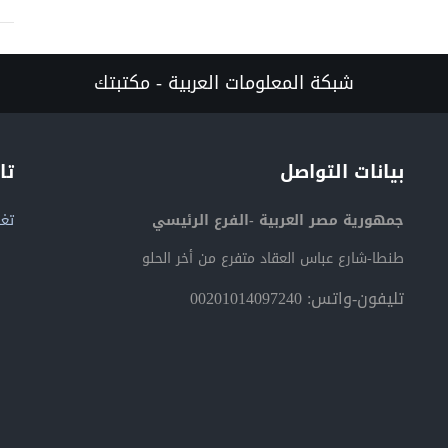
شبكة المعلومات العربية - مكتبتك
بيانات التواصل
تا
جمهورية مصر العربية -الفرع الرئيسي
تغر
طنطا-شارع عباس العقاد متفرع من أخر الحلو
تليفون-واتس: 00201014097240