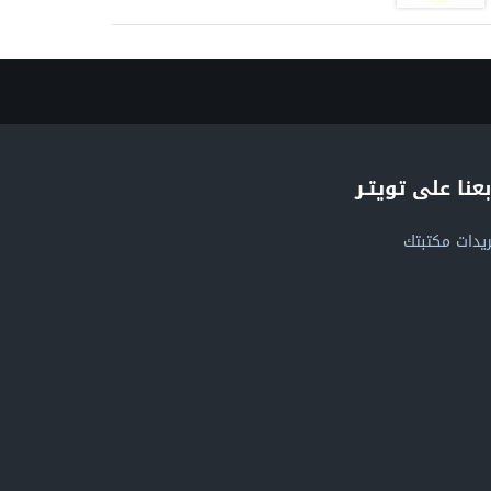
بعنا على تويتـر
يدات مكتبتك