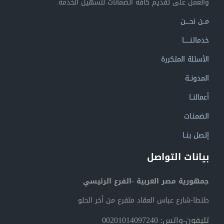
والعمل على تقديم كافة الضمانات لتسهيل الخدمة.
مــن نحــــن
خدماتنــــــا
الأسئلة المتكررة
المدونــة
أعمالنــا
الضمنـات
إتصل بنــا
بيانات التواصل
جمهورية مصر العربية -الفرع الرئيسي
طنطا-شارع عباس العقاد متفرع من أخر الحلو
تليفون-واتس: 00201014097240