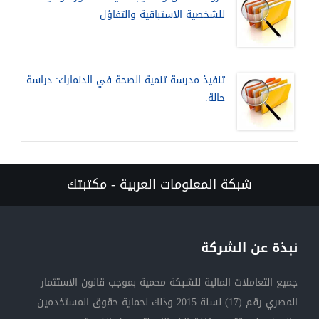
للشخصية الاستباقية والتفاؤل
تنفيذ مدرسة تنمية الصحة في الدنمارك: دراسة
حالة.
شبكة المعلومات العربية - مكتبتك
نبذة عن الشركة
جميع التعاملات المالية للشبكة محمية بموجب قانون الاستثمار
المصري رقم (17) لسنة 2015 وذلك لحماية حقوق المستخدمين