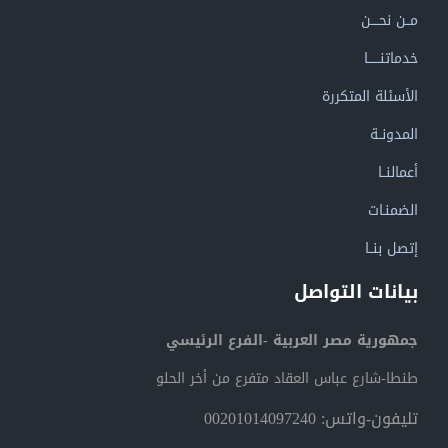
مــن نحــــن
خدماتنــــــا
الأسئلة المتكررة
المدونــة
أعمالنــا
الضمنـات
إتصل بنــا
بيانات التواصل
جمهورية مصر العربية -الفرع الرئيسي
طنطا-شارع عباس العقاد متفرع من أخر الحلو
تليفون-واتس: 00201014097240