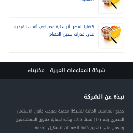
قضايا العصر: أثر بداية عصر لعب ألعاب الفيديو
على قدرات تبديل المهام
شبكة المعلومات العربية - مكتبتك
نبذة عن الشركة
جميع التعاملات المالية للشبكة محمية بموجب قانون الاستثمار
المصري رقم (17) لسنة 2015 وذلك لحماية حقوق المستخدمين
والعمل على تقديم كافة الضمانات لتسهيل الخدمة.