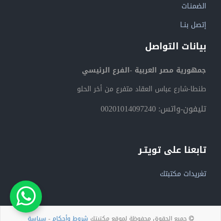
الضمنـات
إتصل بنــا
بيانات التواصل
جمهورية مصر العربية -الفرع الرئيسي
طنطا-شارع عباس العقاد متفرع من أخر الحلو
تليفون-واتس: 00201014097240
تابعنا على تويتـر
تغريدات مكتبتك
جميع الحقوق محفوظة لموقع مكتبتك
شروط وأحكام
-
سياسة