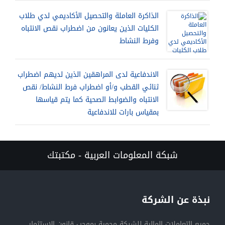
الذاكرة العاملة والتحصيل الأكاديمي لدي طلاب
الكليات الذين يعانون من اضطراب نقص الانتباه
وفرط النشاط
الاندفاعية لدى المراهقين الذين لديهم اضطراب
ثنائي القطب و/أو اضطراب فرط النشاط/ نقص
الانتباه والضوابط الصحية كما يتم قياسها
بمقياس بارات للاندفاعية
شبكة المعلومات العربية - مكتبتك
نبذة عن الشركة
جميع التعاملات المالية للشبكة محمية بموجب قانون الاستثمار