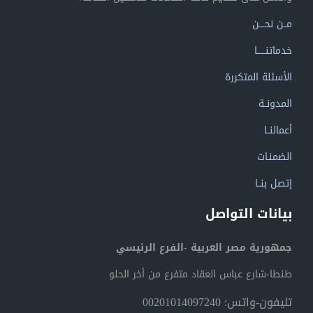
مــن نحــــن
خدماتنــــــا
الأسئلة المتكررة
المدونــة
أعمالنــا
الضمنـات
إتصل بنــا
بيانات التواصل
جمهورية مصر العربية -الفرع الرئيسي
طنطا-شارع عباس العقاد متفرع من أخر الحلو
تليفون-واتس: 00201014097240