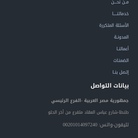
مــن نحــــن
خدماتنــــــا
الأسئلة المتكررة
المدونــة
أعمالنــا
الضمنـات
إتصل بنــا
بيانات التواصل
جمهورية مصر العربية -الفرع الرئيسي
طنطا-شارع عباس العقاد متفرع من أخر الحلو
تليفون-واتس: 00201014097240