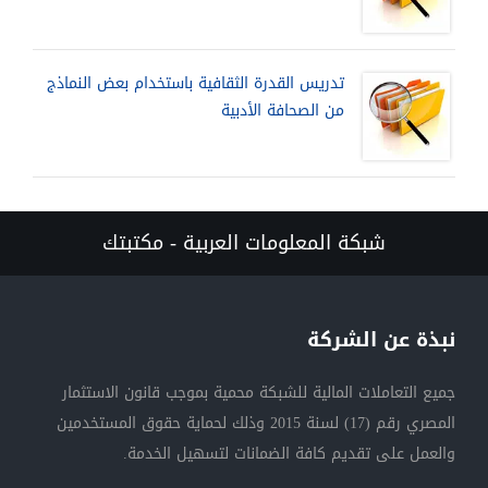
تدريس القدرة الثقافية باستخدام بعض النماذج
من الصحافة الأدبية
شبكة المعلومات العربية - مكتبتك
نبذة عن الشركة
جميع التعاملات المالية للشبكة محمية بموجب قانون الاستثمار
المصري رقم (17) لسنة 2015 وذلك لحماية حقوق المستخدمين
والعمل على تقديم كافة الضمانات لتسهيل الخدمة.