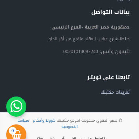
بيانات التواصل
جمهورية مصر العربية -الفرع الرئيسي
طنطا-شارع عباس العقاد متفرع من أخر الحلو
تليفون-واتس: 00201014097240
تابعنا على تويتـر
تغريدات مكتبتك
جميع الحقوق محفوظة لموقع مكتبتك
شروط وأحكام
-
سياسة
الخصوصية
0
تابعونا على :