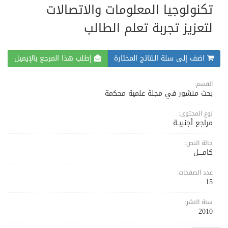
تكنولوجيا المعلومات والاتصالات
لتعزيز تجربة تعلم الطالب
اضف إلى سلة النتائج المختارة
إطلب هذا المرجع بالإيميل
القسم:
بحث منشور في مجلة علمية محكمة
نوع المحتوى:
مراجع أجنبيــة
حالة النص:
كامــــل
عدد الصفحات:
15
سنة النشر:
2010