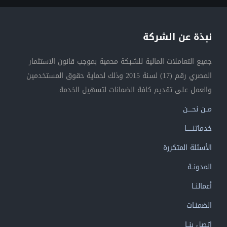
نبذة عن الشركة
جميع التعاملات المالية للشبكة محمية بموجب قانون الاستثمار
المصري رقم (17) لسنة 2015 وذلك لحماية حقوق المستخدمين
والعمل على تقديم كافة الضمانات لتسهيل الخدمة.
مــن نحــــن
خدماتنــــــا
الأسئلة المتكررة
المدونــة
أعمالنــا
الضمنـات
إتصل بنــا