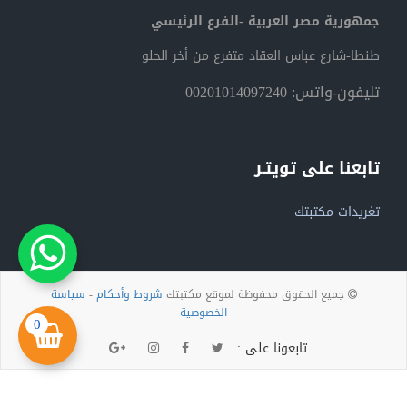
جمهورية مصر العربية -الفرع الرئيسي
طنطا-شارع عباس العقاد متفرع من أخر الحلو
تليفون-واتس: 00201014097240
تابعنا على تويتـر
تغريدات مكتبتك
جميع الحقوق محفوظة لموقع مكتبتك
شروط وأحكام
-
سياسة
الخصوصية
0
تابعونا على :