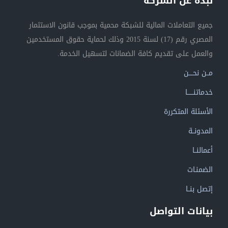
نبذة عن الشركة
جميع التعاملات المالية للشبكة محمية بموجب قانون الاستثمار
المصري رقم (17) لسنة 2015 وذلك لحماية حقوق المستخدمين
والعمل على تقديم كافة الضمانات لتسهيل الخدمة.
مــن نحــــن
خدماتنــــــا
الأسئلة المتكررة
المدونــة
أعمالنــا
الضمنـات
إتصل بنــا
بيانات التواصل