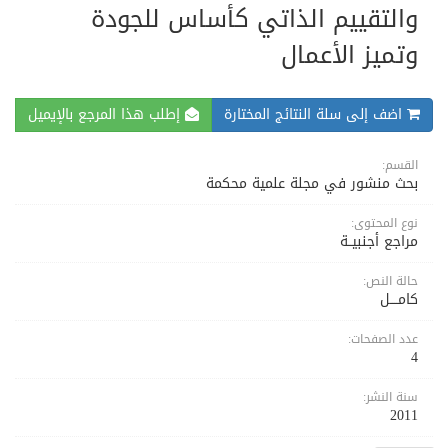
والتقييم الذاتي كأساس للجودة
وتميز الأعمال
اضف إلى سلة النتائج المختارة
إطلب هذا المرجع بالإيميل
القسم:
بحث منشور في مجلة علمية محكمة
نوع المحتوى:
مراجع أجنبيــة
حالة النص:
كامــــل
عدد الصفحات:
4
سنة النشر:
2011