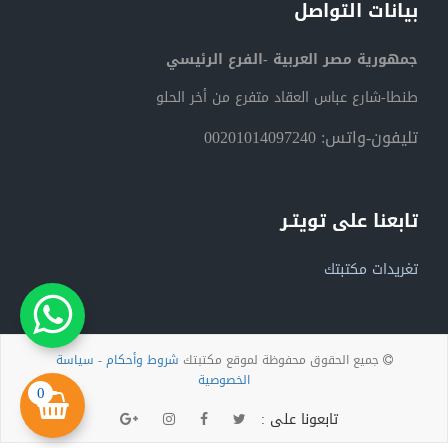
بيانات التواصل
جمهورية مصر العربية -الفرع الرئيسي
طنطا-شارع عباس العقاد متفرع من أخر الحلو
تليفون-واتس: 00201014097240
تابعنا على تويتـر
تغريدات مكتبتك
جميع الحقوق محفوظة لموقع مكتبتك
شروط وأحكام
-
سياسة
الخصوصية
0
تابعونا على :