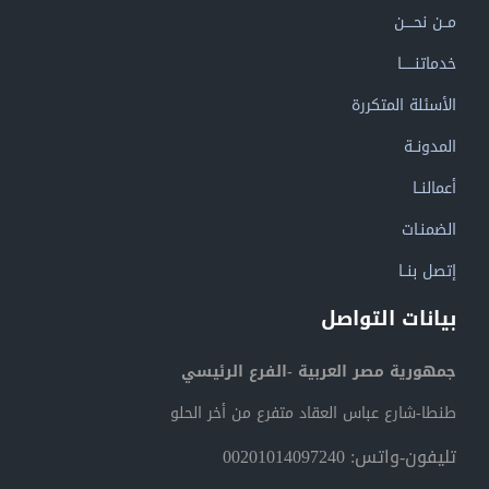
مــن نحــــن
خدماتنــــــا
الأسئلة المتكررة
المدونــة
أعمالنــا
الضمنـات
إتصل بنــا
بيانات التواصل
جمهورية مصر العربية -الفرع الرئيسي
طنطا-شارع عباس العقاد متفرع من أخر الحلو
تليفون-واتس: 00201014097240