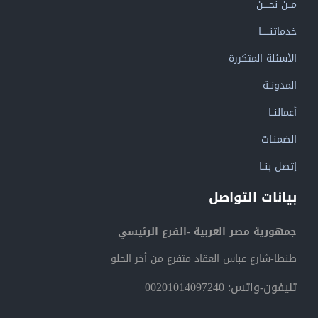
مــن نحــــن
خدماتنــــــا
الأسئلة المتكررة
المدونــة
أعمالنــا
الضمنـات
إتصل بنــا
بيانات التواصل
جمهورية مصر العربية -الفرع الرئيسي
طنطا-شارع عباس العقاد متفرع من أخر الحلو
تليفون-واتس: 00201014097240