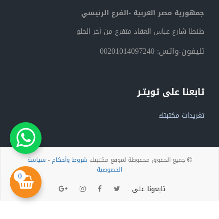
جمهورية مصر العربية -الفرع الرئيسي
طنطا-شارع عباس العقاد متفرع من أخر الحلو
تليفون-واتس: 00201014097240
تابعنا على تويتـر
تغريدات مكتبتك
جميع الحقوق محفوظة لموقع مكتبتك
شروط وأحكام
-
سياسة
الخصوصية
0
تابعونا على :