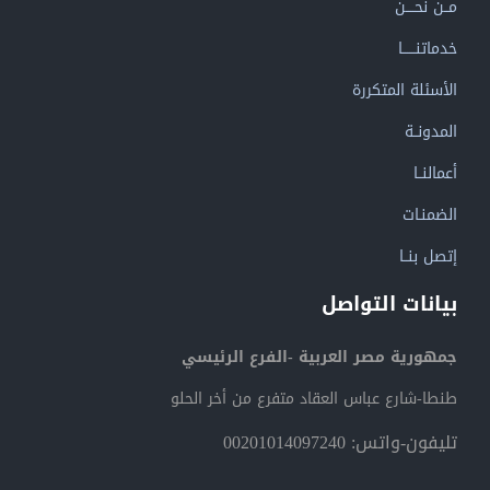
مــن نحــــن
خدماتنــــــا
الأسئلة المتكررة
المدونــة
أعمالنــا
الضمنـات
إتصل بنــا
بيانات التواصل
جمهورية مصر العربية -الفرع الرئيسي
طنطا-شارع عباس العقاد متفرع من أخر الحلو
تليفون-واتس: 00201014097240