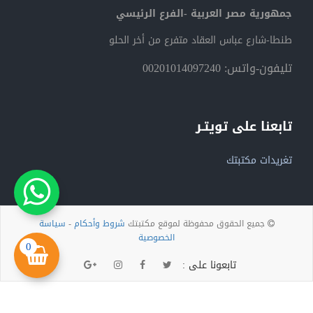
جمهورية مصر العربية -الفرع الرئيسي
طنطا-شارع عباس العقاد متفرع من أخر الحلو
تليفون-واتس: 00201014097240
تابعنا على تويتـر
تغريدات مكتبتك
جميع الحقوق محفوظة لموقع مكتبتك
شروط وأحكام
-
سياسة
الخصوصية
0
تابعونا على :