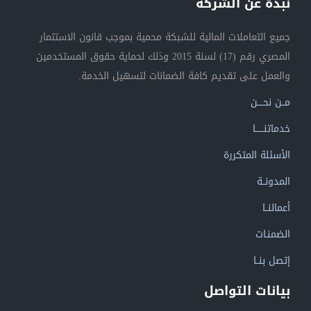
نبذة عن الشركة
جميع التعاملات المالية للشبكة محمية بموجب قانون الاستثمار
المصري رقم (17) لسنة 2015 وذلك لحماية حقوق المستخدمين
والعمل على تقديم كافة الضمانات لتسهيل الخدمة.
مــن نحــــن
خدماتنــــــا
الأسئلة المتكررة
المدونــة
أعمالنــا
الضمنـات
إتصل بنــا
بيانات التواصل