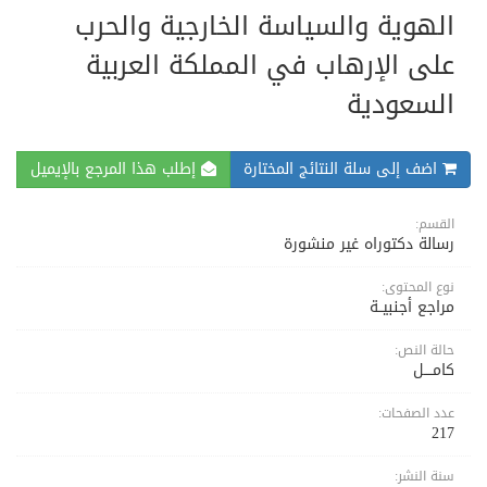
الهوية والسياسة الخارجية والحرب
على الإرهاب في المملكة العربية
السعودية
اضف إلى سلة النتائج المختارة
إطلب هذا المرجع بالإيميل
القسم:
رسالة دكتوراه غير منشورة
نوع المحتوى:
مراجع أجنبيــة
حالة النص:
كامــــل
عدد الصفحات:
217
سنة النشر: