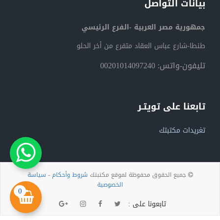
بيانات التواصل
جمهورية مصر العربية -الفرع الرئيسي
طنطا-شارع عباس العقاد متفرع من أخر الحلو
تليفون-واتس: 00201014097240
تابعنا على تويتـر
تغريدات مكتبتك
جميع الحقوق محفوظة لموقع مكتبتك
شروط وأحكام
-
سياسة
الخصوصية
0
تابعونا على :