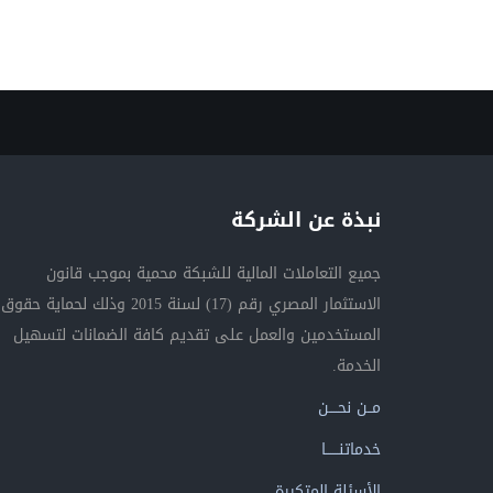
نبذة عن الشركة
جميع التعاملات المالية للشبكة محمية بموجب قانون
الاستثمار المصري رقم (17) لسنة 2015 وذلك لحماية حقوق
المستخدمين والعمل على تقديم كافة الضمانات لتسهيل
الخدمة.
مــن نحــــن
خدماتنــــــا
الأسئلة المتكررة