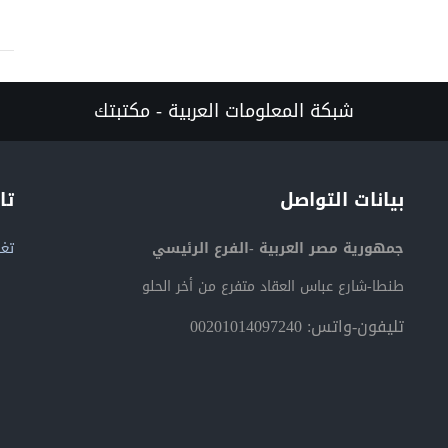
شبكة المعلومات العربية - مكتبتك
بيانات التواصل
تا
جمهورية مصر العربية -الفرع الرئيسي
تغر
طنطا-شارع عباس العقاد متفرع من أخر الحلو
تليفون-واتس: 00201014097240