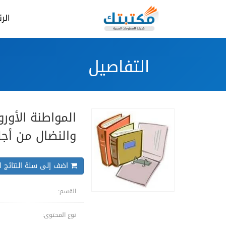
الر
التفاصيل
المواطنة الأورو
والنضال من أجل
اضف إلى سلة النتائج ال
القسم:
نوع المحتوى: