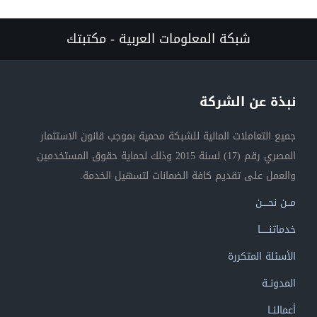
شبكة المعلومات العربية - مكتبتك
نبذة عن الشركة
جميع التعاملات المالية للشبكة محمية بموجب قانون الاستثمار
المصري رقم (17) لسنة 2015 وذلك لحماية حقوق المستخدمين
والعمل على تقديم كافة الضمانات لتسهيل الخدمة.
مــن نحــــن
خدماتنــــــا
الأسئلة المتكررة
المدونــة
أعمالنــا