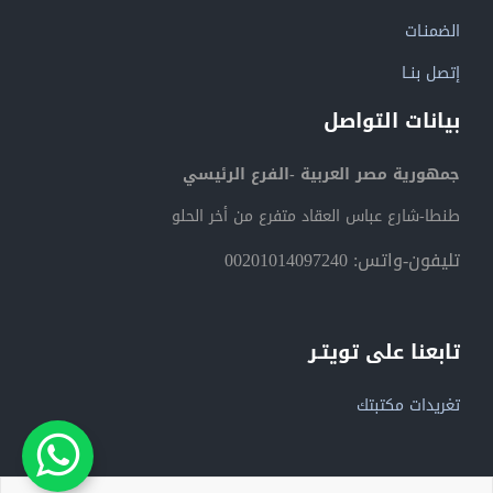
الضمنـات
إتصل بنــا
بيانات التواصل
جمهورية مصر العربية -الفرع الرئيسي
طنطا-شارع عباس العقاد متفرع من أخر الحلو
تليفون-واتس: 00201014097240
تابعنا على تويتـر
تغريدات مكتبتك