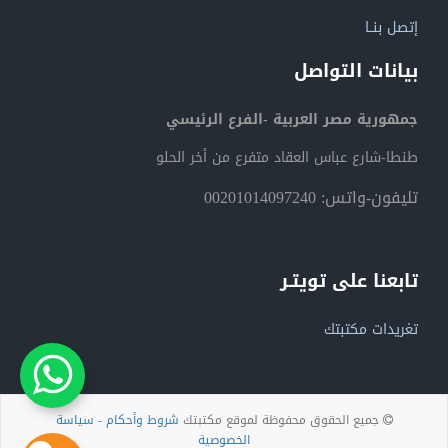
إتصل بنــا
بيانات التواصل
جمهورية مصر العربية -الفرع الرئيسي
طنطا-شارع عباس العقاد متفرع من أخر الحلو
تليفون-واتس: 00201014097240
تابعنا على تويتـر
تغريدات مكتبتك
جميع الحقوق محفوظة لموقع مكتبتك
شروط وأحكام
-
سياسة
الخصوصية