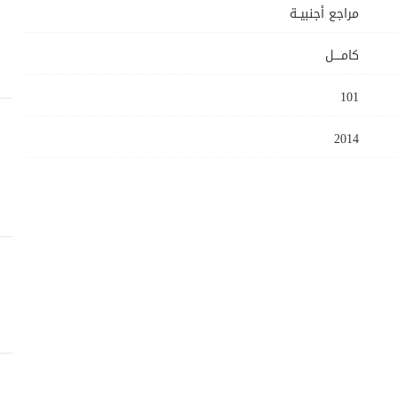
مراجع أجنبيــة
كامــــل
101
2014