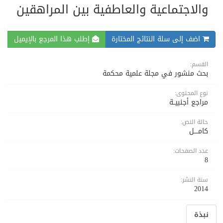
والاجتماعية والعاطفية بين المراهقين
اضف إلى سلة النتائج المختارة
إطلب هذا المرجع بالإيميل
القسم:
بحث منشور في مجلة علمية محكمة
نوع المحتوى:
مراجع أجنبيــة
حالة النص:
كامــــل
عدد الصفحات:
8
سنة النشر:
2014
نبذة