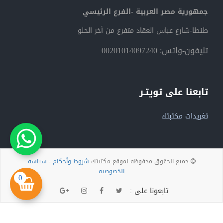
جمهورية مصر العربية -الفرع الرئيسي
طنطا-شارع عباس العقاد متفرع من أخر الحلو
تليفون-واتس: 00201014097240
تابعنا على تويتـر
تغريدات مكتبتك
جميع الحقوق محفوظة لموقع مكتبتك
شروط وأحكام
-
سياسة
الخصوصية
0
تابعونا على :