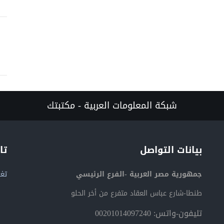
شبكة المعلومات العربية - مكتبتك
بيانات التواصل
تا
جمهورية مصر العربية -الفرع الرئيسي
تغر
طنطا-شارع عباس العقاد متفرع من أخر الحلو
تليفون-واتس: 00201014097240