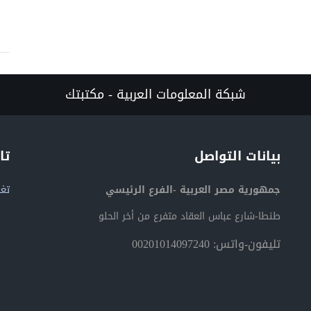
شبكة المعلومات العربية - مكتبتك
بيانات التواصل
تا
جمهورية مصر العربية -الفرع الرئيسي
تغر
طنطا-شارع عباس العقاد متفرع من أخر الحلو
تليفون-واتس: 00201014097240