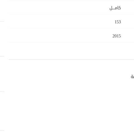
كامــــل
153
2015
ة