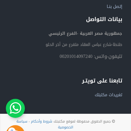
إتصل بنــا
بيانات التواصل
جمهورية مصر العربية -الفرع الرئيسي
طنطا-شارع عباس العقاد متفرع من أخر الحلو
تليفون-واتس: 00201014097240
تابعنا على تويتـر
تغريدات مكتبتك
جميع الحقوق محفوظة لموقع مكتبتك
شروط وأحكام
-
سياسة
الخصوصية