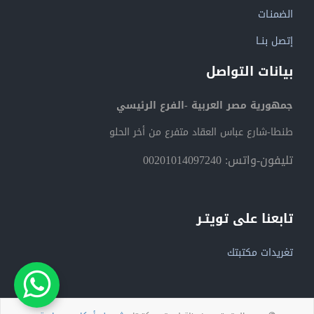
الضمنـات
إتصل بنــا
بيانات التواصل
جمهورية مصر العربية -الفرع الرئيسي
طنطا-شارع عباس العقاد متفرع من أخر الحلو
تليفون-واتس: 00201014097240
تابعنا على تويتـر
تغريدات مكتبتك