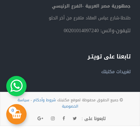
جمهورية مصر العربية -الفرع الرئيسي
طنطا-شارع عباس العقاد متفرع من أخر الحلو
تليفون-واتس: 00201014097240
تابعنا على تويتـر
تغريدات مكتبتك
جميع الحقوق محفوظة لموقع مكتبتك
شروط وأحكام
-
سياسة
الخصوصية
0
تابعونا على :