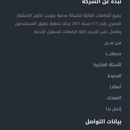
نبذة عن الشركة
جميع التعاملات المالية للشبكة محمية بموجب قانون الاستثمار
المصري رقم (17) لسنة 2015 وذلك لحماية حقوق المستخدمين
والعمل على تقديم كافة الضمانات لتسهيل الخدمة.
مــن نحــــن
خدماتنــــــا
الأسئلة المتكررة
المدونــة
أعمالنــا
الضمنـات
إتصل بنــا
بيانات التواصل