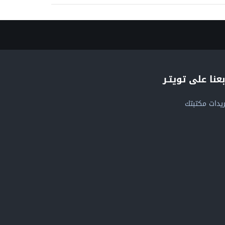
بعنا على تويتـر
يدات مكتبتك