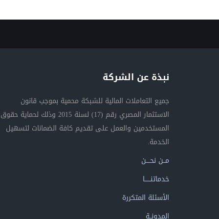
نبذة عن الشركة
جميع التعاملات المالية للشبكة محمية بموجب قانون
الاستثمار المصري رقم (17) لسنة 2015 وذلك لحماية حقوق
المستخدمين والعمل على تقديم كافة الضمانات لتسهيل
الخدمة.
مــن نحــــن
خدماتنــــــا
الأسئلة المتكررة
المدونــة