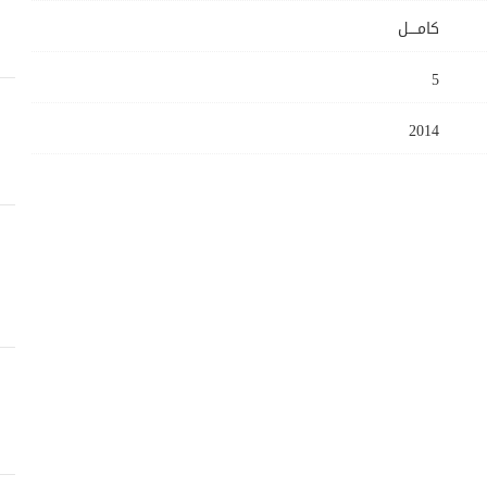
كامــــل
5
2014