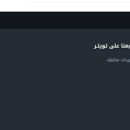
بعنا على تويتـر
يدات مكتبتك