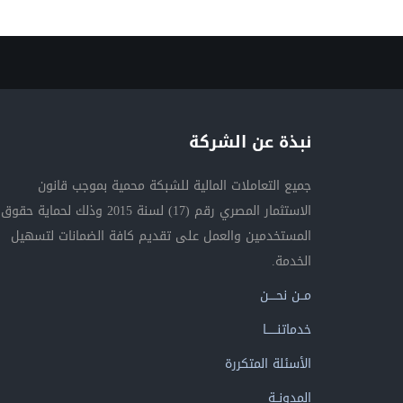
نبذة عن الشركة
جميع التعاملات المالية للشبكة محمية بموجب قانون
الاستثمار المصري رقم (17) لسنة 2015 وذلك لحماية حقوق
المستخدمين والعمل على تقديم كافة الضمانات لتسهيل
الخدمة.
مــن نحــــن
خدماتنــــــا
الأسئلة المتكررة
المدونــة