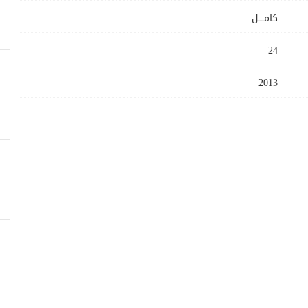
كامــــل
24
2013