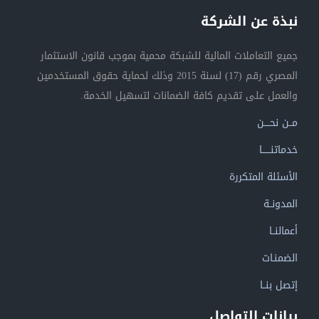
نبذة عن الشركة
جميع التعاملات المالية للشبكة محمية بموجب قانون الاستثمار
المصري رقم (17) لسنة 2015 وذلك لحماية حقوق المستخدمين
والعمل على تقديم كافة الضمانات لتسهيل الخدمة.
مــن نحــــن
خدماتنــــــا
الأسئلة المتكررة
المدونــة
أعمالنــا
الضمنـات
إتصل بنــا
بيانات التواصل