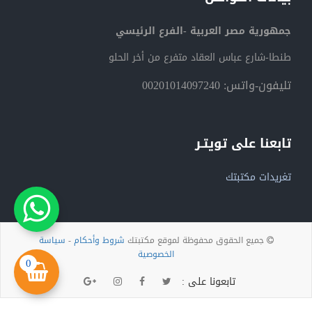
جمهورية مصر العربية -الفرع الرئيسي
طنطا-شارع عباس العقاد متفرع من أخر الحلو
تليفون-واتس: 00201014097240
تابعنا على تويتـر
تغريدات مكتبتك
جميع الحقوق محفوظة لموقع مكتبتك
شروط وأحكام
-
سياسة
الخصوصية
0
تابعونا على :