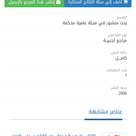
اضف إلى سلة النتائج المختارة
إطلب هذا المرجع بالإيميل
القسم:
بحث منشور في مجلة علمية محكمة
نوع المحتوى:
مراجع أجنبيــة
حالة النص:
كامــــل
عدد الصفحات:
7
سنة النشر:
2006
عناصر مشابهة