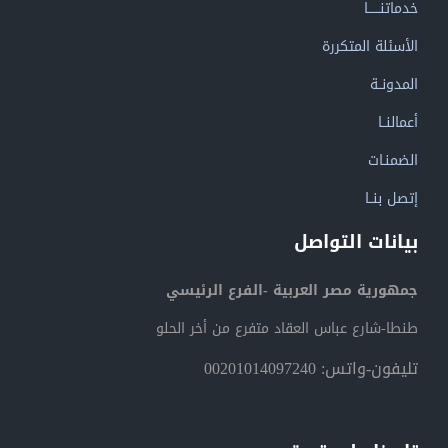
خدماتنــــــا
الأسئلة المتكررة
المدونــة
أعمالنــا
الضمنـات
إتصل بنــا
بيانات التواصل
جمهورية مصر العربية -الفرع الرئيسي
طنطا-شارع عباس العقاد متفرع من أخر الحلو
تليفون-واتس: 00201014097240