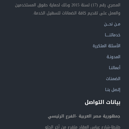
المصري رقم (17) لسنة 2015 وذلك لحماية حقوق المستخدمين
والعمل على تقديم كافة الضمانات لتسهيل الخدمة.
مــن نحــــن
خدماتنــــــا
الأسئلة المتكررة
المدونــة
أعمالنــا
الضمنـات
إتصل بنــا
بيانات التواصل
جمهورية مصر العربية -الفرع الرئيسي
طنطا-شارع عباس العقاد متفرع من أخر الحلو