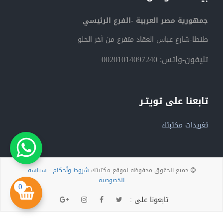
جمهورية مصر العربية -الفرع الرئيسي
طنطا-شارع عباس العقاد متفرع من أخر الحلو
تليفون-واتس: 00201014097240
تابعنا على تويتـر
تغريدات مكتبتك
جميع الحقوق محفوظة لموقع مكتبتك
شروط وأحكام
-
سياسة
الخصوصية
0
تابعونا على :