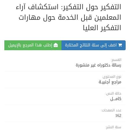
التفكير حول التفكير: استكشاف آراء
المعلمين قبل الخدمة حول مهارات
التفكير العليا
اضف إلى سلة النتائج المختارة
إطلب هذا المرجع بالإيميل
القسم:
رسالة دكتوراه غير منشورة
نوع المحتوى:
مراجع أجنبيــة
حالة النص:
كامــــل
عدد الصفحات:
162
سنة النشر: