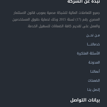
نبذة عن الشركة
جميع التعاملات المالية للشبكة محمية بموجب قانون الاستثمار
المصري رقم (17) لسنة 2015 وذلك لحماية حقوق المستخدمين
والعمل على تقديم كافة الضمانات لتسهيل الخدمة.
مــن نحــــن
خدماتنــــــا
الأسئلة المتكررة
المدونــة
أعمالنــا
الضمنـات
إتصل بنــا
بيانات التواصل