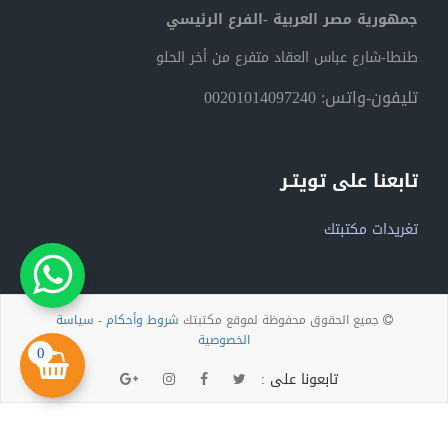
جمهورية مصر العربية -الفرع الرئيسي
طنطا-شارع عباس العقاد متفرع من أخر الحلو
تليفون-واتس: 00201014097240
تابعنا على تويتـر
تغريدات مكتبتك
جميع الحقوق محفوظة لموقع مكتبتك
شروط وأحكام
-
سياسة
الخصوصية
0
تابعونا على :