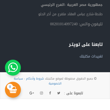
جمهورية مصر العربية -الفرع الرئيسي
طنطا-شارع عباس العقاد متفرع من أخر الحلو
تليفون-واتس: 00201014097240
تابعنا على تويتـر
تغريدات مكتبتك
جميع الحقوق محفوظة لموقع مكتبتك
شروط وأحكام
-
سياسة
الخصوصية
0
تابعونا على :