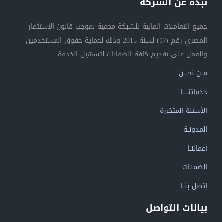
نبذة عن الشركة
جميع التعاملات المالية للشبكة محمية بموجب قانون الاستثمار
المصري رقم (17) لسنة 2015 وذلك لحماية حقوق المستخدمين
والعمل على تقديم كافة الضمانات لتسهيل الخدمة.
مــن نحــــن
خدماتنــــــا
الأسئلة المتكررة
المدونــة
أعمالنــا
الضمنـات
إتصل بنــا
بيانات التواصل