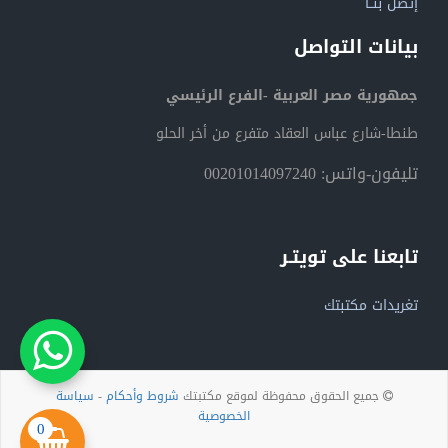
إتصل بنــا
بيانات التواصل
جمهورية مصر العربية -الفرع الرئيسي
طنطا-شارع عباس العقاد متفرع من أخر الحلو
تليفون-واتس: 00201014097240
تابعنا على تويتـر
تغريدات مكتبتك
جميع الحقوق محفوظة لموقع مكتبتك
شروط وأحكام
-
سياسة
الخصوصية
0