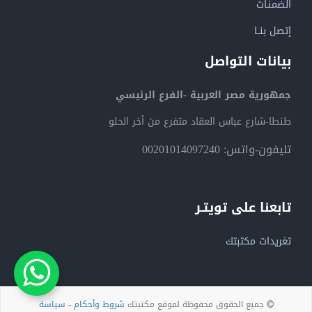
الضمنـات
إتصل بنــا
بيانات التواصل
جمهورية مصر العربية -الفرع الرئيسي
طنطا-شارع عباس العقاد متفرع من أخر الحلو
تليفون-واتس: 00201014097240
تابعنا على تويتـر
تغريدات مكتبتك
جميع الحقوق محفوظة لموقع مكتبتك
شروط وأحكام
-
سياسة