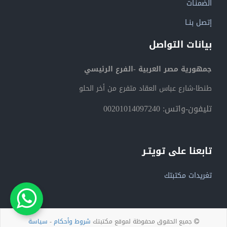
الضمنـات
إتصل بنــا
بيانات التواصل
جمهورية مصر العربية -الفرع الرئيسي
طنطا-شارع عباس العقاد متفرع من أخر الحلو
تليفون-واتس: 00201014097240
تابعنا على تويتـر
تغريدات مكتبتك
جميع الحقوق محفوظة لموقع مكتبتك
شروط وأحكام
-
سياسة