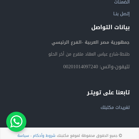
الضمنـات
إتصل بنــا
بيانات التواصل
جمهورية مصر العربية -الفرع الرئيسي
طنطا-شارع عباس العقاد متفرع من أخر الحلو
تليفون-واتس: 00201014097240
تابعنا على تويتـر
تغريدات مكتبتك
جميع الحقوق محفوظة لموقع مكتبتك
شروط وأحكام
-
سياسة