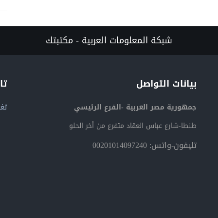
شبكة المعلومات العربية - مكتبتك
بيانات التواصل
تا
جمهورية مصر العربية -الفرع الرئيسي
تغر
طنطا-شارع عباس العقاد متفرع من أخر الحلو
تليفون-واتس: 00201014097240