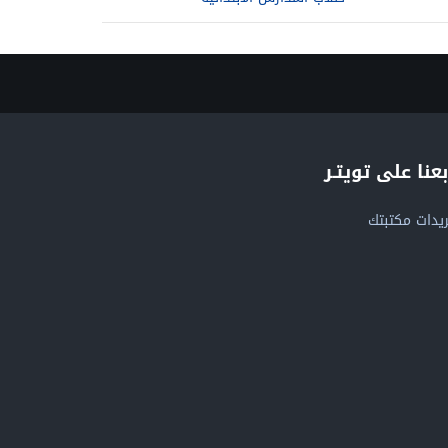
بعنا على تويتـر
يدات مكتبتك