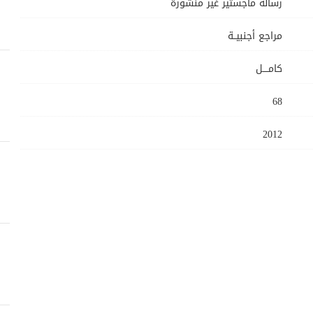
رسالة ماجستير غير منشورة
مراجع أجنبيــة
كامــــل
68
2012